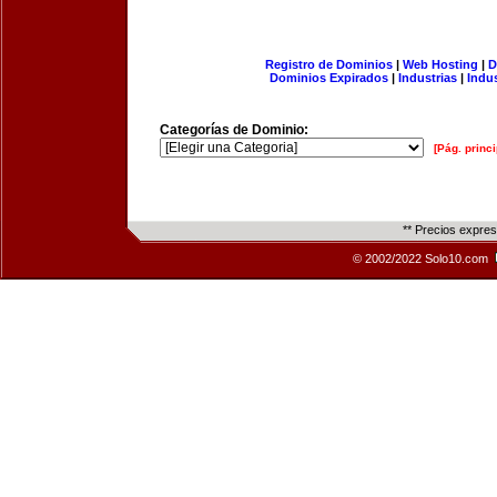
Registro de Dominios
|
Web Hosting
|
D
Dominios Expirados
|
Industrias
|
Indu
Categorías de Dominio:
[Pág. princi
** Precios expre
© 2002/2022 Solo10.com