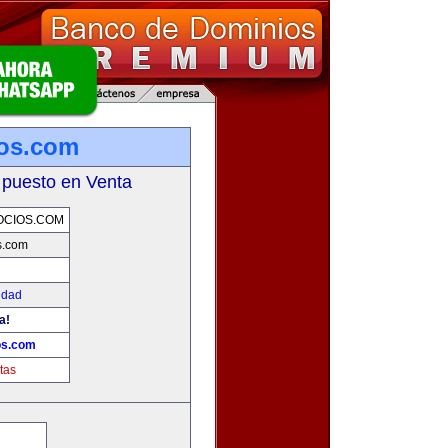
ios.com
 puesto en Venta
OCIOS.COM
s.com
idad
a!
os.com
tas