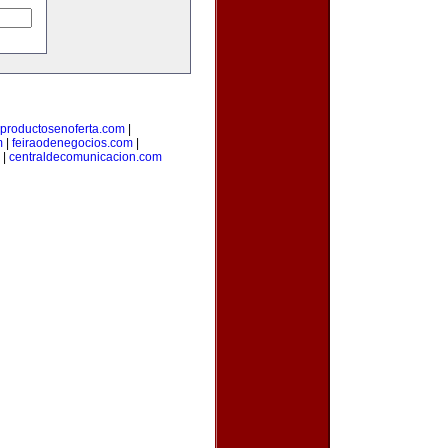
productosenoferta.com
|
m
|
feiraodenegocios.com
|
|
centraldecomunicacion.com