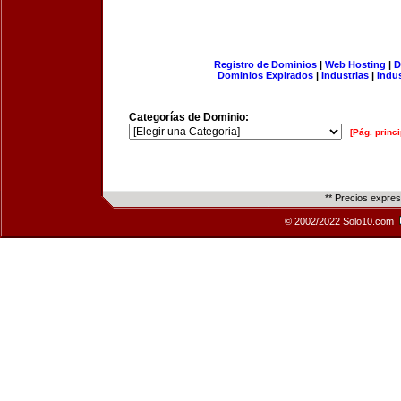
Registro de Dominios
|
Web Hosting
|
D
Dominios Expirados
|
Industrias
|
Indu
Categorías de Dominio:
[Pág. princi
** Precios expre
© 2002/2022 Solo10.com