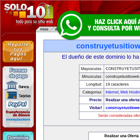
construyetusitio
El dueño de este dominio lo ha
Mayusculas:
CONSTRUYETUSIT
Minusculas:
construyetusitiowe
Longitud:
19 caracteres
Categorias:
Internet
,
Web Hostin
Precio:
Realizar una oferta
Visitar!
construyetusitiow
Serán consideradas ofer
Realizar una Oferta