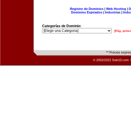
Registro de Dominios
|
Web Hosting
|
D
Dominios Expirados
|
Industrias
|
Indu
Categorías de Dominio:
[Pág. princi
** Precios expre
© 2002/2022 Solo10.com