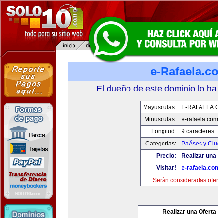
e-Rafaela.c
El dueño de este dominio lo ha
Mayusculas:
E-RAFAELA.
Minusculas:
e-rafaela.com
Longitud:
9 caracteres
Categorias:
PaÃ­ses y Ci
Precio:
Realizar una 
Visitar!
e-rafaela.co
Serán consideradas ofer
Realizar una Oferta