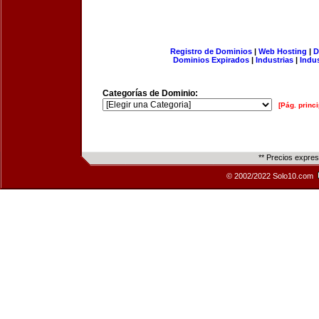
Registro de Dominios
|
Web Hosting
|
D
Dominios Expirados
|
Industrias
|
Indu
Categorías de Dominio:
[Pág. princi
** Precios expre
© 2002/2022 Solo10.com