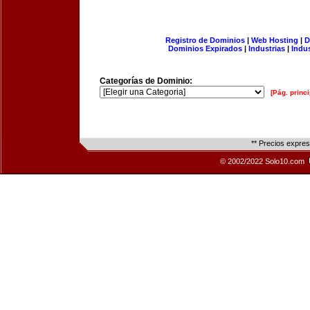
Registro de Dominios
|
Web Hosting
|
D
Dominios Expirados
|
Industrias
|
Indu
Categorías de Dominio:
[Pág. princi
** Precios expre
© 2002/2022 Solo10.com