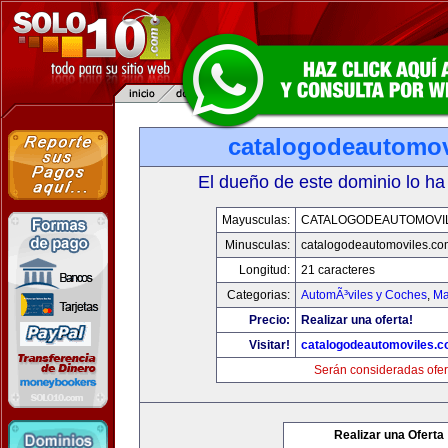
catalogodeautomov
El dueño de este dominio lo ha
Mayusculas:
CATALOGODEAUTOMOVI
Minusculas:
catalogodeautomoviles.co
Longitud:
21 caracteres
Categorias:
AutomÃ³viles y Coches
,
Ma
Precio:
Realizar una oferta!
Visitar!
catalogodeautomoviles.
Serán consideradas ofer
Realizar una Oferta