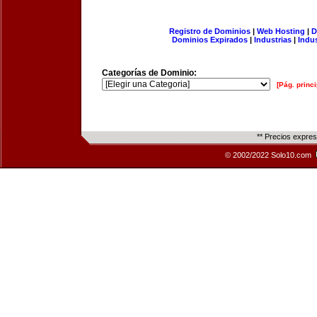
Registro de Dominios
|
Web Hosting
|
D
Dominios Expirados
|
Industrias
|
Indu
Categorías de Dominio:
[Pág. princi
** Precios expre
© 2002/2022 Solo10.com