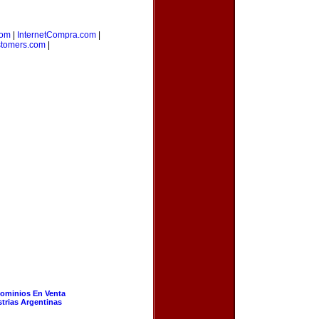
com
|
InternetCompra.com
|
stomers.com
|
ominios En Venta
strias Argentinas