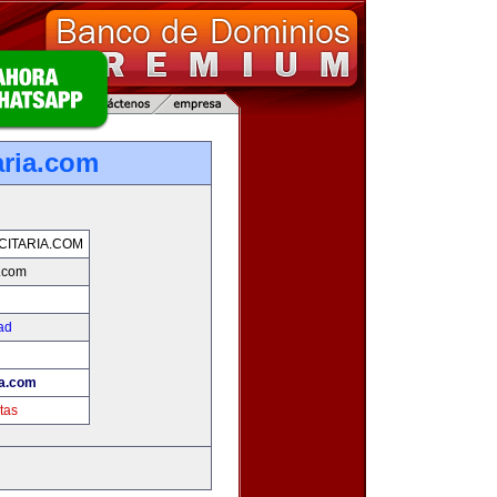
aria.com
CITARIA.COM
a.com
ad
ia.com
tas