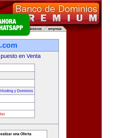
o.com
 puesto en Venta
Hosting y Dominios
tas
ealizar una Oferta