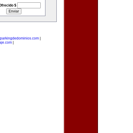
Ofrecido $
parkingdedominios.com
|
aje.com
|