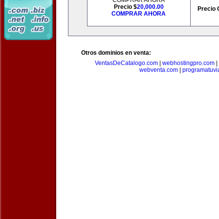
COMPRAR AHORA
Precio $
20,000.00
Precio 
COMPRAR AHORA
Otros dominios en venta:
VentasDeCatalogo.com
|
webhostingpro.com
|
webventa.com
|
programatuvi