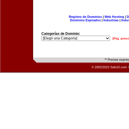
Registro de Dominios
|
Web Hosting
|
D
Dominios Expirados
|
Industrias
|
Indu
Categorías de Dominio:
[Pág. princi
** Precios expre
© 2002/2022 Solo10.com