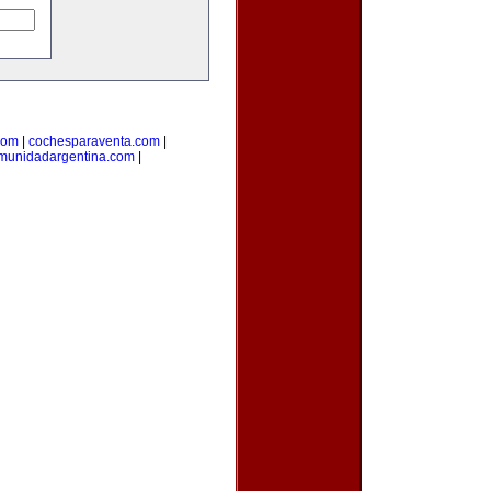
com
|
cochesparaventa.com
|
munidadargentina.com
|