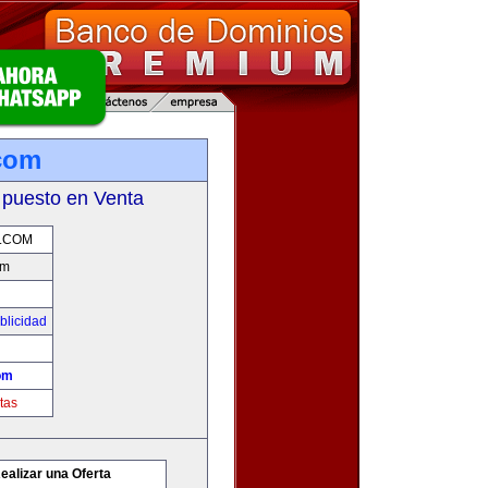
.com
 puesto en Venta
D.COM
om
blicidad
om
tas
ealizar una Oferta