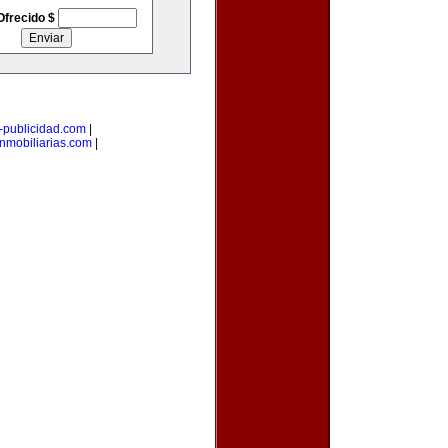
Ofrecido $
i-publicidad.com
|
nmobiliarias.com
|