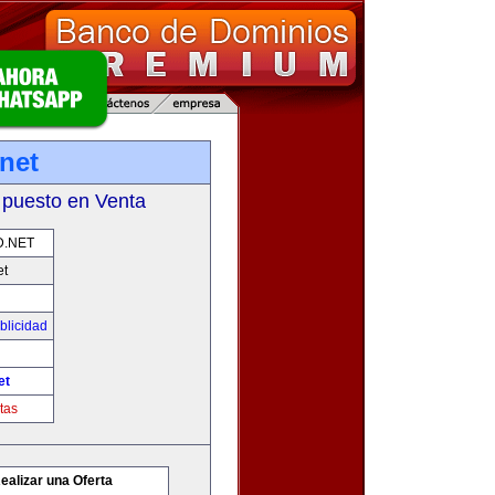
net
 puesto en Venta
D.NET
et
blicidad
et
tas
ealizar una Oferta