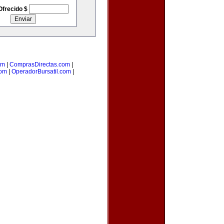
Ofrecido $
om
|
ComprasDirectas.com
|
com
|
OperadorBursatil.com
|