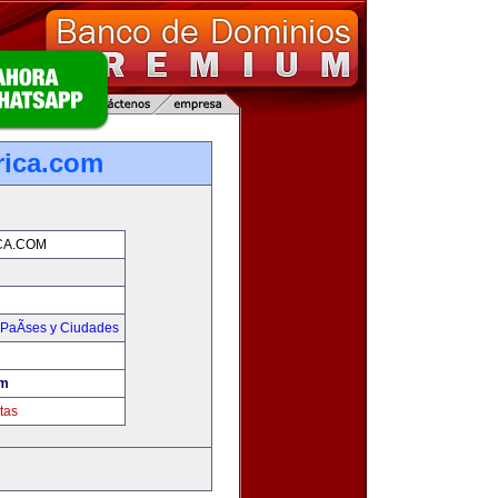
rica.com
CA.COM
PaÃ­ses y Ciudades
om
tas