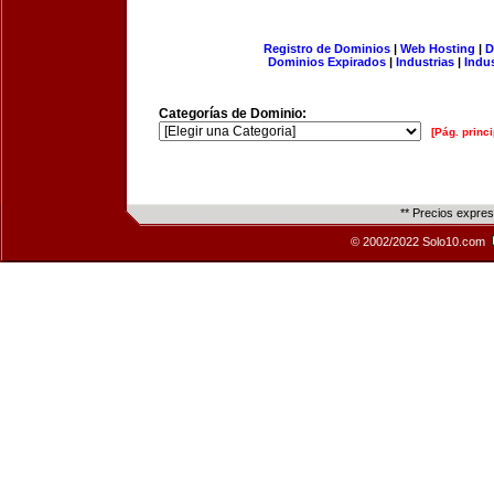
Registro de Dominios
|
Web Hosting
|
D
Dominios Expirados
|
Industrias
|
Indu
Categorías de Dominio:
[Pág. princi
** Precios expre
© 2002/2022 Solo10.com