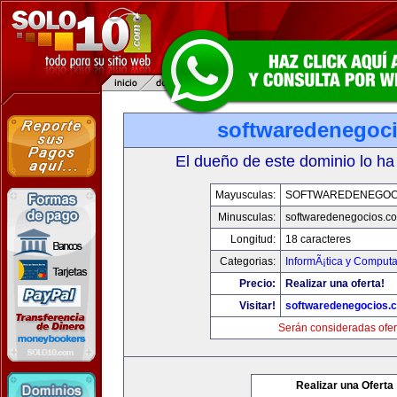
softwaredenegoc
El dueño de este dominio lo ha
Mayusculas:
SOFTWAREDENEGOC
Minusculas:
softwaredenegocios.c
Longitud:
18 caracteres
Categorias:
InformÃ¡tica y Comput
Precio:
Realizar una oferta!
Visitar!
softwaredenegocios.
Serán consideradas ofer
Realizar una Oferta