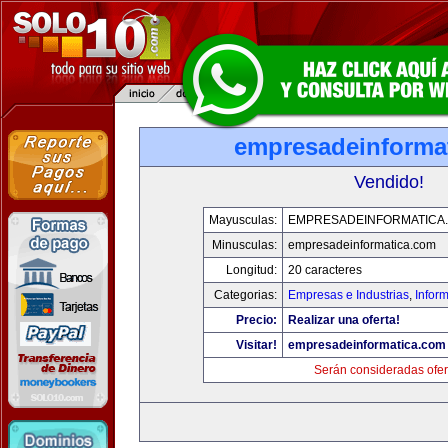
empresadeinforma
Vendido!
Mayusculas:
EMPRESADEINFORMATICA
Minusculas:
empresadeinformatica.com
Longitud:
20 caracteres
Categorias:
Empresas e Industrias
,
Infor
Precio:
Realizar una oferta!
Visitar!
empresadeinformatica.com
Serán consideradas ofer