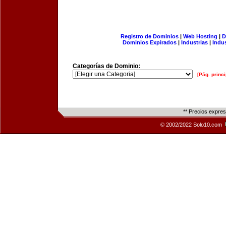
Registro de Dominios
|
Web Hosting
|
D
Dominios Expirados
|
Industrias
|
Indu
Categorías de Dominio:
[Pág. princi
** Precios expre
© 2002/2022 Solo10.com