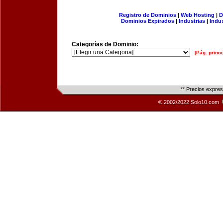
Registro de Dominios
|
Web Hosting
|
D
Dominios Expirados
|
Industrias
|
Indu
Categorías de Dominio:
[Pág. princi
** Precios expre
© 2002/2022 Solo10.com