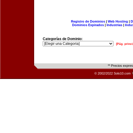
Registro de Dominios
|
Web Hosting
|
D
Dominios Expirados
|
Industrias
|
Indu
Categorías de Dominio:
[Pág. princi
** Precios expre
© 2002/2022 Solo10.com