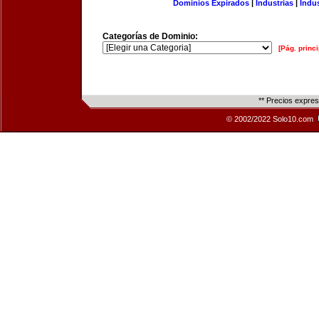
Dominios Expirados
|
Industrias
|
Indu
Categorías de Dominio:
[Pág. princi
** Precios expre
© 2002/2022 Solo10.com