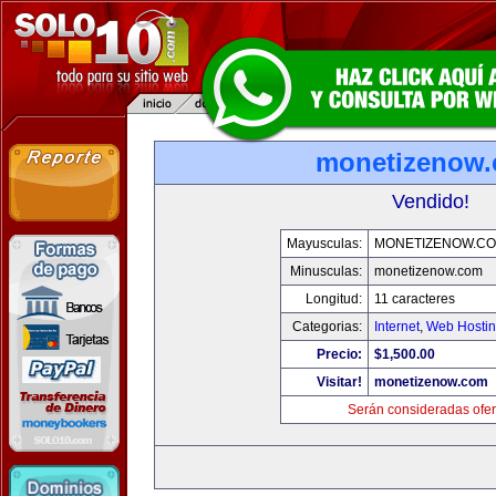
monetizenow
Vendido!
Mayusculas:
MONETIZENOW.C
Minusculas:
monetizenow.com
Longitud:
11 caracteres
Categorias:
Internet
,
Web Hostin
Precio:
$1,500.00
Visitar!
monetizenow.com
Serán consideradas ofer