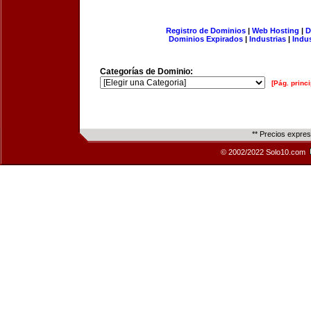
Registro de Dominios
|
Web Hosting
|
D
Dominios Expirados
|
Industrias
|
Indu
Categorías de Dominio:
[Pág. princi
** Precios expre
© 2002/2022 Solo10.com