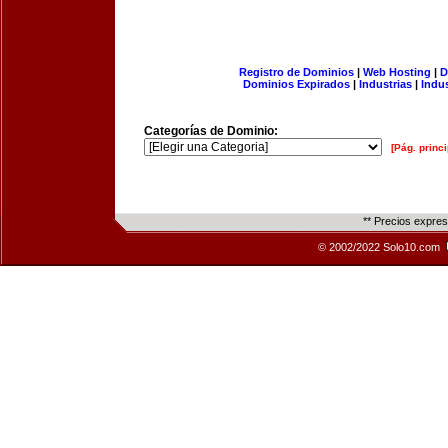
Registro de Dominios
|
Web Hosting
|
D
Dominios Expirados
|
Industrias
|
Indu
Categorías de Dominio:
[Pág. princi
** Precios expre
© 2002/2022 Solo10.com