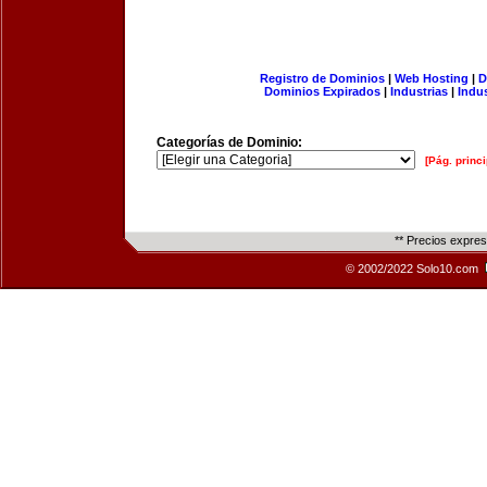
Registro de Dominios
|
Web Hosting
|
D
Dominios Expirados
|
Industrias
|
Indu
Categorías de Dominio:
[Pág. princi
** Precios expre
© 2002/2022 Solo10.com