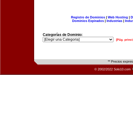
Registro de Dominios
|
Web Hosting
|
D
Dominios Expirados
|
Industrias
|
Indu
Categorías de Dominio:
[Pág. princi
** Precios expre
© 2002/2022 Solo10.com