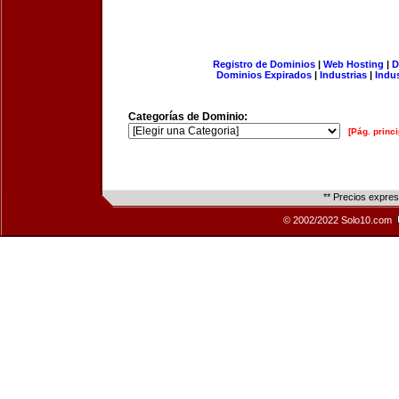
Registro de Dominios
|
Web Hosting
|
D
Dominios Expirados
|
Industrias
|
Indu
Categorías de Dominio:
[Pág. princi
** Precios expre
© 2002/2022 Solo10.com