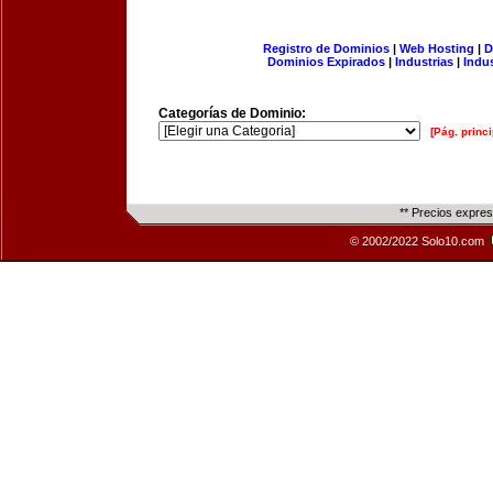
Registro de Dominios
|
Web Hosting
|
D
Dominios Expirados
|
Industrias
|
Indu
Categorías de Dominio:
[Pág. princi
** Precios expre
© 2002/2022 Solo10.com