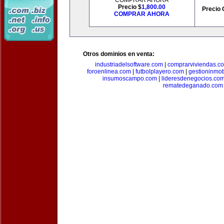
COMPRAR AHORA
Precio $
1,800.00
Precio 
COMPRAR AHORA
Otros dominios en venta:
industriadelsoftware.com
|
comprarviviendas.c
foroenlinea.com
|
futbolplayero.com
|
gestioninmob
insumoscampo.com
|
lideresdenegocios.co
rematedeganado.com