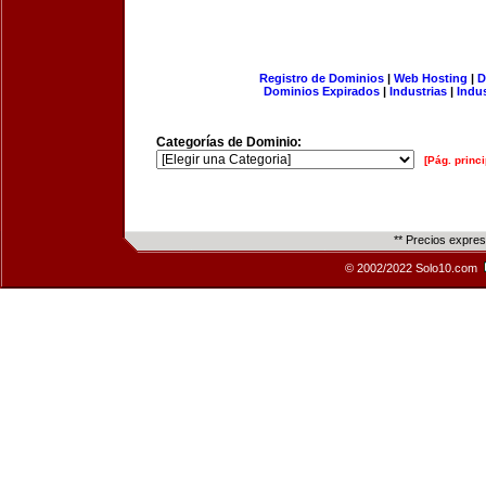
Registro de Dominios
|
Web Hosting
|
D
Dominios Expirados
|
Industrias
|
Indu
Categorías de Dominio:
[Pág. princi
** Precios expre
© 2002/2022 Solo10.com