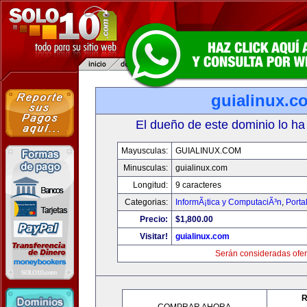
guialinux.c
El dueño de este dominio lo ha
Mayusculas:
GUIALINUX.COM
Minusculas:
guialinux.com
Longitud:
9 caracteres
Categorias:
InformÃ¡tica y ComputaciÃ³n
,
Porta
Precio:
$1,800.00
Visitar!
guialinux.com
Serán consideradas ofer
R