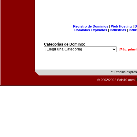
Registro de Dominios
|
Web Hosting
|
D
Dominios Expirados
|
Industrias
|
Indu
Categorías de Dominio:
[Pág. princi
** Precios expre
© 2002/2022 Solo10.com