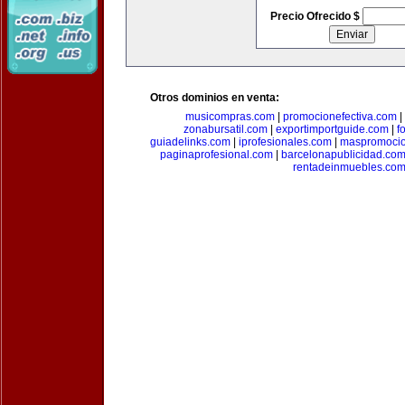
Precio Ofrecido $
Otros dominios en venta:
musicompras.com
|
promocionefectiva.com
|
zonabursatil.com
|
exportimportguide.com
|
f
guiadelinks.com
|
iprofesionales.com
|
maspromoci
paginaprofesional.com
|
barcelonapublicidad.co
rentadeinmuebles.co