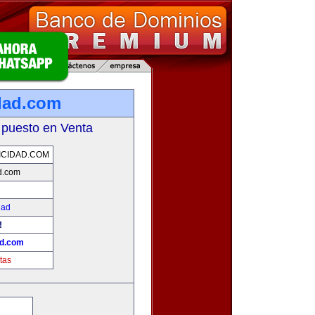
dad.com
 puesto en Venta
CIDAD.COM
d.com
dad
!
ad.com
tas