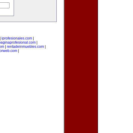
|
iprofesionales.com
|
paginaprofesional.com
|
com
|
rentadeinmuebles.com
|
orweb.com
|