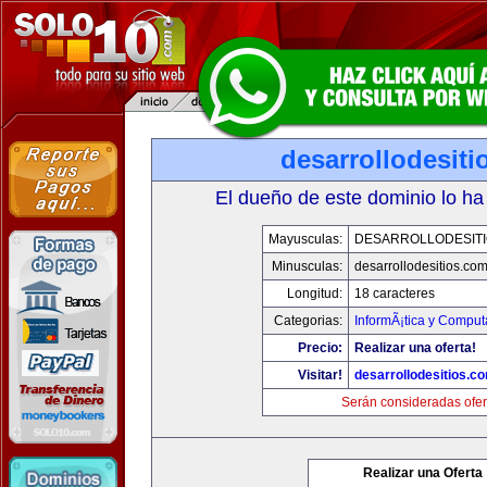
desarrollodesit
El dueño de este dominio lo ha
Mayusculas:
DESARROLLODESIT
Minusculas:
desarrollodesitios.co
Longitud:
18 caracteres
Categorias:
InformÃ¡tica y Comput
Precio:
Realizar una oferta!
Visitar!
desarrollodesitios.c
Serán consideradas ofer
Realizar una Oferta