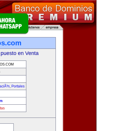
ios.com
 puesto en Venta
IOS.COM
m
aciÃ³n
,
Portales
om
tas