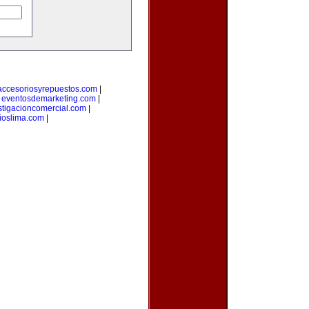
accesoriosyrepuestos.com
|
|
eventosdemarketing.com
|
stigacioncomercial.com
|
ioslima.com
|