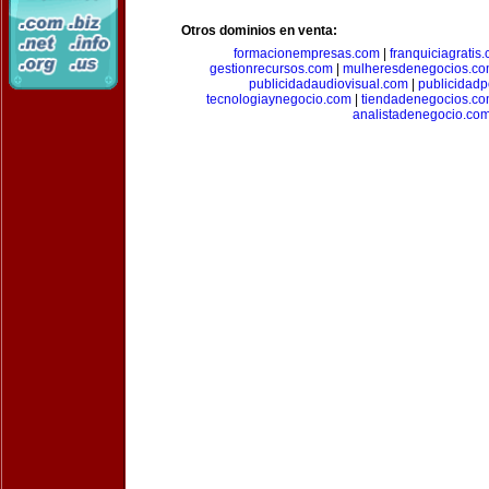
Otros dominios en venta:
formacionempresas.com
|
franquiciagratis
gestionrecursos.com
|
mulheresdenegocios.c
publicidadaudiovisual.com
|
publicidad
tecnologiaynegocio.com
|
tiendadenegocios.c
analistadenegocio.co