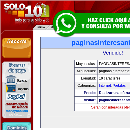
paginasinteresan
Vendido!
Mayusculas:
PAGINASINTERES
Minusculas:
paginasinteresant
Longitud:
19 caracteres
Categorias:
Internet
,
Portales
Precio:
Realizar una oferta
Visitar!
paginasinteresan
Serán consideradas ofer