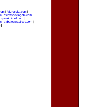
.com
|
futurosolar.com
|
om
|
ofertasdeviagem.com
|
porproximidad.com
|
om
|
trabajospracticos.com
|
m
|