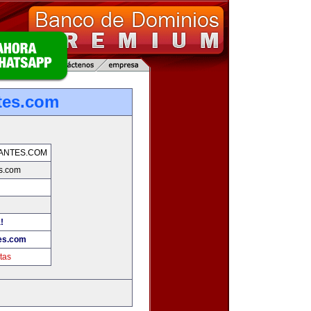
tes.com
ANTES.COM
es.com
!
tes.com
tas