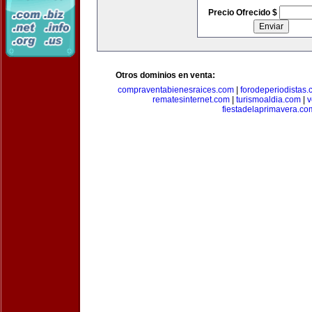
Precio Ofrecido $
Otros dominios en venta:
compraventabienesraices.com
|
forodeperiodistas
rematesinternet.com
|
turismoaldia.com
|
v
fiestadelaprimavera.co