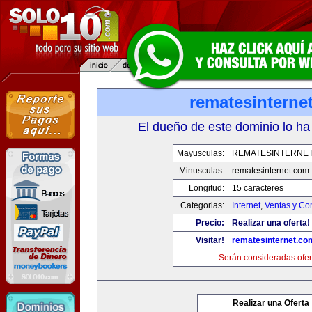
rematesinterne
El dueño de este dominio lo ha
Mayusculas:
REMATESINTERNE
Minusculas:
rematesinternet.com
Longitud:
15 caracteres
Categorias:
Internet
,
Ventas y Co
Precio:
Realizar una oferta!
Visitar!
rematesinternet.co
Serán consideradas ofer
Realizar una Oferta