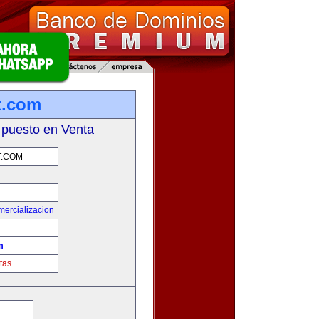
t.com
 puesto en Venta
T.COM
mercializacion
m
tas