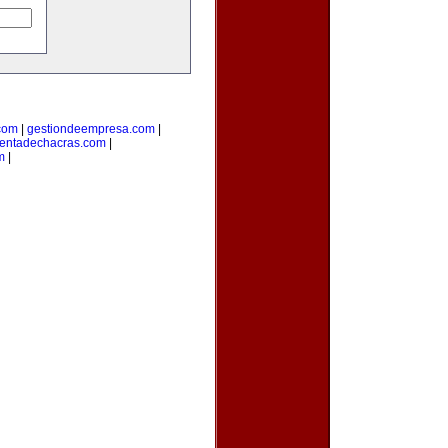
.com
|
gestiondeempresa.com
|
entadechacras.com
|
m
|