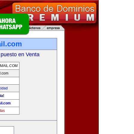
il.com
 puesto en Venta
MAIL.COM
l.com
cidad
ta!
il.com
tas