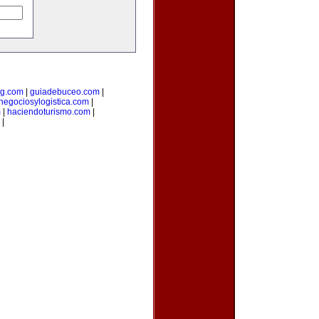
ng.com
|
guiadebuceo.com
|
negociosylogistica.com
|
m
|
haciendoturismo.com
|
|