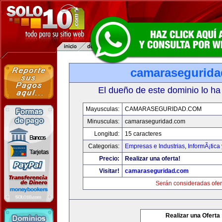
camarasegurid
El dueño de este dominio lo ha
Mayusculas:
CAMARASEGURIDAD.COM
Minusculas:
camaraseguridad.com
Longitud:
15 caracteres
Categorias:
Empresas e Industrias
,
InformÃ¡tica
Precio:
Realizar una oferta!
Visitar!
camaraseguridad.com
Serán consideradas ofer
Realizar una Oferta