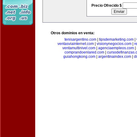
Precio Ofrecido $
Otros dominios en venta:
tenisargentino.com
|
tipsdemarketing.com
|
ventasviainternet.com
|
visionynegocios.com
|
r
ventamultinivel.com
|
agenciaempleos.com
|
comprandoenlared.com
|
cursodefinanzas.
guiahongkong.com
|
argentinaindex.com
|
d