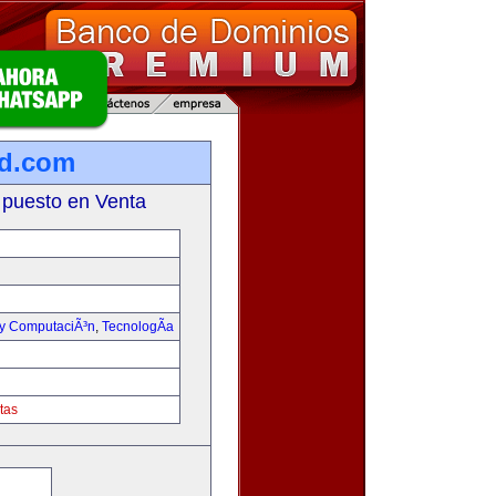
ad.com
 puesto en Venta
 y ComputaciÃ³n
,
TecnologÃ­a
tas