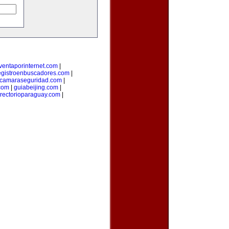
ventaporinternet.com
|
egistroenbuscadores.com
|
camaraseguridad.com
|
com
|
guiabeijing.com
|
irectorioparaguay.com
|