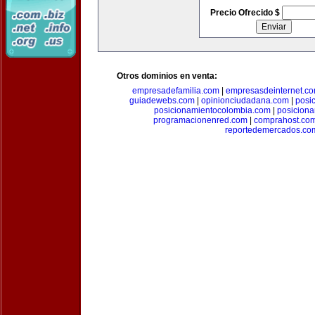
Precio Ofrecido $
Otros dominios en venta:
empresadefamilia.com
|
empresasdeinternet.c
guiadewebs.com
|
opinionciudadana.com
|
posi
posicionamientocolombia.com
|
posicion
programacionenred.com
|
comprahost.co
reportedemercados.co