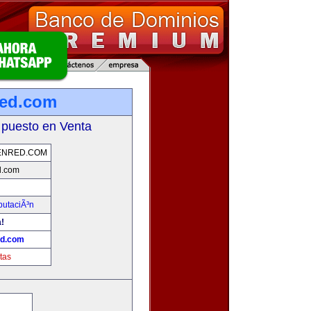
red.com
 puesto en Venta
ENRED.COM
d.com
putaciÃ³n
!
ed.com
tas