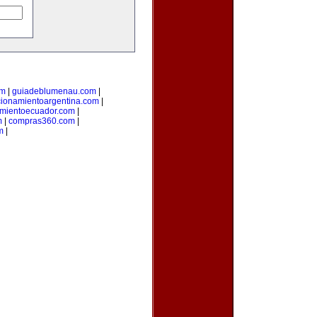
om
|
guiadeblumenau.com
|
cionamientoargentina.com
|
amientoecuador.com
|
m
|
compras360.com
|
m
|