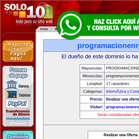
programacionen
El dueño de este dominio lo ha
Mayusculas:
PROGRAMACION
Minusculas:
programacionenre
Longitud:
17 caracteres
Categorias:
InformÃ¡tica y Com
Precio:
Realizar una oferta
Visitar!
programacionenr
Serán consideradas ofer
Realizar una Oferta