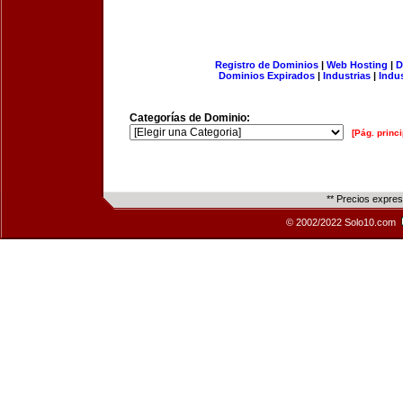
Registro de Dominios
|
Web Hosting
|
D
Dominios Expirados
|
Industrias
|
Indu
Categorías de Dominio:
[Pág. princi
** Precios expre
© 2002/2022 Solo10.com