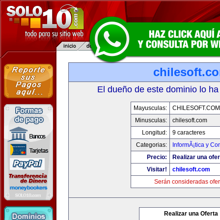
chilesoft.c
El dueño de este dominio lo ha
Mayusculas:
CHILESOFT.COM
Minusculas:
chilesoft.com
Longitud:
9 caracteres
Categorias:
InformÃ¡tica y C
Precio:
Realizar una ofer
Visitar!
chilesoft.com
Serán consideradas ofer
Realizar una Oferta