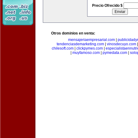
Precio Ofrecido $
Otros dominios en venta:
mensajeriaempresarial.com
|
publicidad
tendenciasdemarketing.com
|
vinosdecuyo.com
chilesoft.com
|
clickpymes.com
|
especialistaennutr
|
muyfamoso.com
|
pymedata.com
|
solo