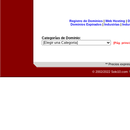
Registro de Dominios
|
Web Hosting
|
D
Dominios Expirados
|
Industrias
|
Indu
Categorías de Dominio:
[Pág. princi
** Precios expre
© 2002/2022 Solo10.com