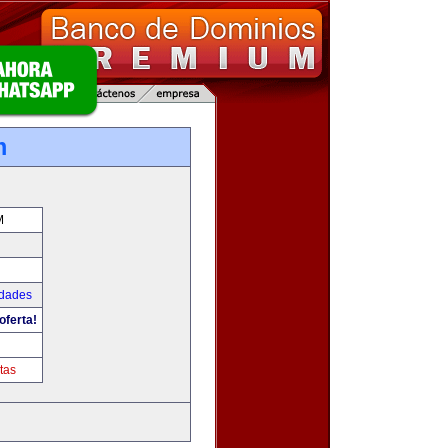
m
M
udades
oferta!
tas