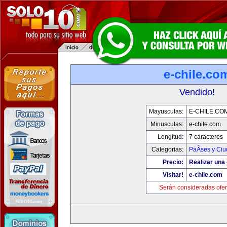
e-chile.co
Vendido!
Mayusculas:
E-CHILE.CO
Minusculas:
e-chile.com
Longitud:
7 caracteres
Categorias:
PaÃ­ses y Ci
Precio:
Realizar una 
Visitar!
e-chile.com
Serán consideradas ofer