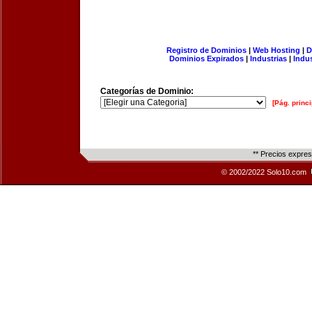
Registro de Dominios
|
Web Hosting
|
D
Dominios Expirados
|
Industrias
|
Indu
Categorías de Dominio:
[Pág. princi
** Precios expre
© 2002/2022 Solo10.com