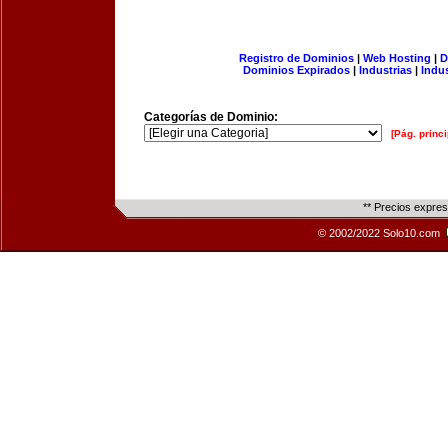
Registro de Dominios
|
Web Hosting
|
D
Dominios Expirados
|
Industrias
|
Indu
Categorías de Dominio:
[Pág. princi
** Precios expre
© 2002/2022 Solo10.com