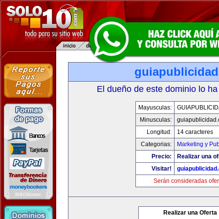
guiapublicida
El dueño de este dominio lo ha
Mayusculas:
GUIAPUBLICI
Minusculas:
guiapublicidad
Longitud:
14 caracteres
Categorias:
Marketing y Pub
Precio:
Realizar una of
Visitar!
guiapublicidad
Serán consideradas ofer
Realizar una Oferta