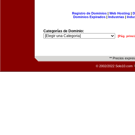
Registro de Dominios
|
Web Hosting
|
D
Dominios Expirados
|
Industrias
|
Indu
Categorías de Dominio:
[Pág. princi
** Precios expre
© 2002/2022 Solo10.com