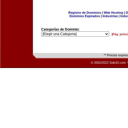
Registro de Dominios
|
Web Hosting
|
D
Dominios Expirados
|
Industrias
|
Indu
Categorías de Dominio:
[Pág. princi
** Precios expre
© 2002/2022 Solo10.com