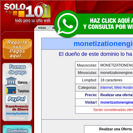
monetizationeng
El dueño de este dominio lo ha
Mayusculas:
MONETIZATIONEN
Minusculas:
monetizationengine
Longitud:
18 caracteres
Categorias:
Internet
,
Web Hostin
Precio:
Realizar una oferta
Visitar!
monetizationengin
Serán consideradas ofer
Realizar una Oferta