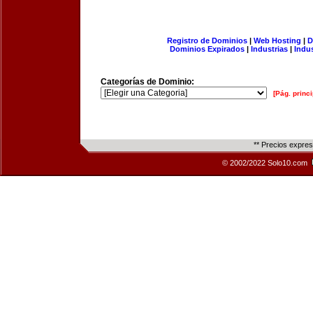
Registro de Dominios
|
Web Hosting
|
D
Dominios Expirados
|
Industrias
|
Indu
Categorías de Dominio:
[Pág. princi
** Precios expre
© 2002/2022 Solo10.com