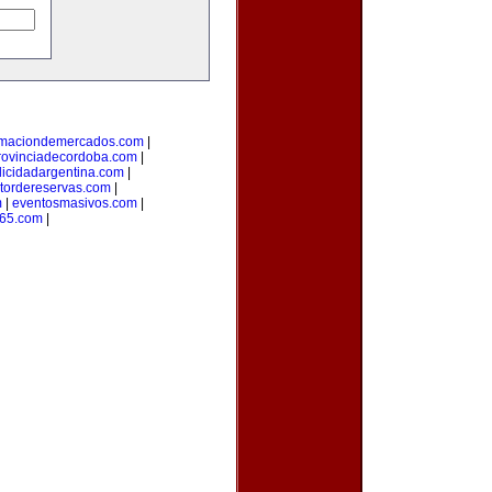
rmaciondemercados.com
|
rovinciadecordoba.com
|
licidadargentina.com
|
tordereservas.com
|
m
|
eventosmasivos.com
|
365.com
|