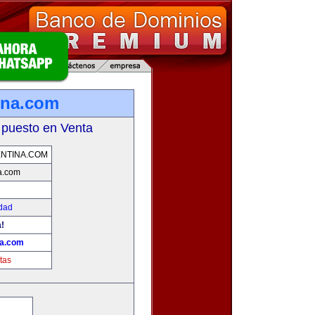
ina.com
 puesto en Venta
NTINA.COM
a.com
idad
!
na.com
tas