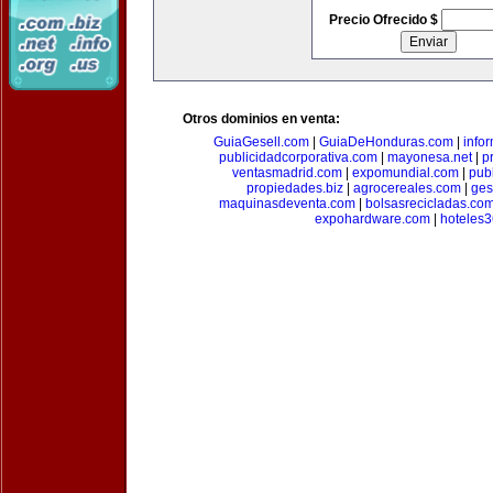
Precio Ofrecido $
Otros dominios en venta:
GuiaGesell.com
|
GuiaDeHonduras.com
|
info
publicidadcorporativa.com
|
mayonesa.net
|
p
ventasmadrid.com
|
expomundial.com
|
pub
propiedades.biz
|
agrocereales.com
|
ges
maquinasdeventa.com
|
bolsasrecicladas.co
expohardware.com
|
hoteles