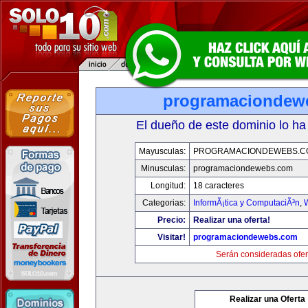
programaciondew
El dueño de este dominio lo ha
Mayusculas:
PROGRAMACIONDEWEBS.C
Minusculas:
programaciondewebs.com
Longitud:
18 caracteres
Categorias:
InformÃ¡tica y ComputaciÃ³n
,
Precio:
Realizar una oferta!
Visitar!
programaciondewebs.com
Serán consideradas ofer
Realizar una Oferta