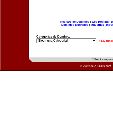
Registro de Dominios
|
Web Hosting
|
D
Dominios Expirados
|
Industrias
|
Indu
Categorías de Dominio:
[Pág. princi
** Precios expre
© 2002/2022 Solo10.com