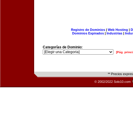
Registro de Dominios
|
Web Hosting
|
D
Dominios Expirados
|
Industrias
|
Indu
Categorías de Dominio:
[Pág. princi
** Precios expre
© 2002/2022 Solo10.com