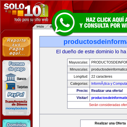
productosdeinform
El dueño de este dominio lo ha
Mayusculas:
PRODUCTOSDEINFO
Minusculas:
productosdeinformatic
Longitud:
22 caracteres
Categorias:
InformÃ¡tica y Comput
Precio:
Realizar una oferta!
Visitar!
productosdeinformat
Serán consideradas ofer
Realizar una Oferta