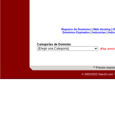
Registro de Dominios
|
Web Hosting
|
D
Dominios Expirados
|
Industrias
|
Indu
Categorías de Dominio:
[Pág. princi
** Precios expre
© 2002/2022 Solo10.com