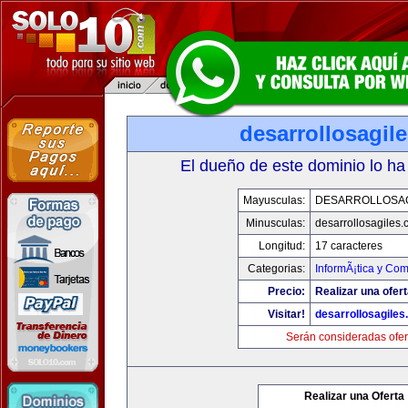
desarrollosagil
El dueño de este dominio lo ha
Mayusculas:
DESARROLLOSA
Minusculas:
desarrollosagiles
Longitud:
17 caracteres
Categorias:
InformÃ¡tica y Co
Precio:
Realizar una ofert
Visitar!
desarrollosagile
Serán consideradas ofer
Realizar una Oferta