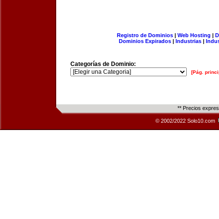
Registro de Dominios
|
Web Hosting
|
D
Dominios Expirados
|
Industrias
|
Indu
Categorías de Dominio:
[Pág. princi
** Precios expre
© 2002/2022 Solo10.com