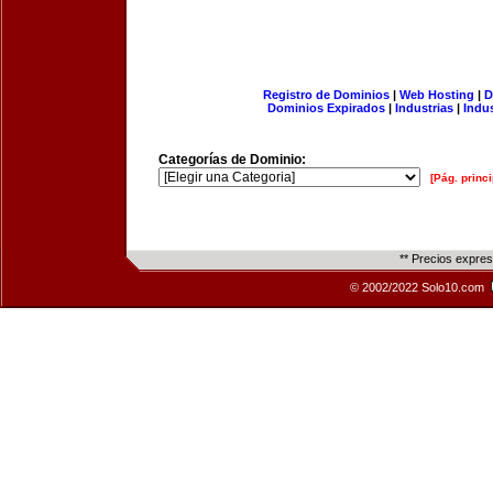
Registro de Dominios
|
Web Hosting
|
D
Dominios Expirados
|
Industrias
|
Indu
Categorías de Dominio:
[Pág. princi
** Precios expre
© 2002/2022 Solo10.com