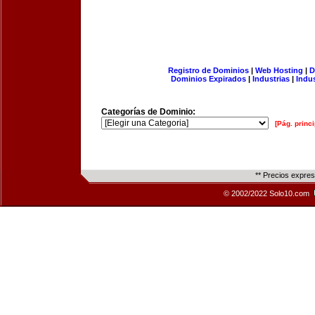
Registro de Dominios
|
Web Hosting
|
D
Dominios Expirados
|
Industrias
|
Indu
Categorías de Dominio:
[Pág. princi
** Precios expre
© 2002/2022 Solo10.com